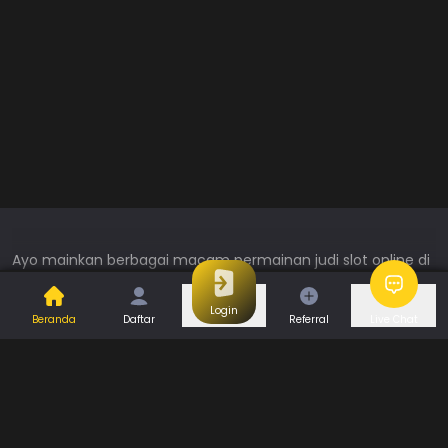
Ayo mainkan berbagai macam permainan judi slot online di
situs superbig77 sekarang! dapatkan bonus terbesar yang
menarik dan menangkan kemenangan terbesar hanya di
Login
Beranda
Daftar
Referral
Live Chat
slot superbig77
.
Selengkapnya
Permainan
Togel
Slot